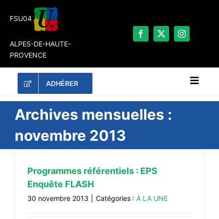
Passer
au
FSU04
contenu
ALPES-DE-HAUTE-
PROVENCE
ADHÉRER
Naviga
à
bascu
RECHERCHER:
Archives mensuelles :
novembre 2013
LES UNES
#ACTUALITÉS
Programmes référentiels : EPS
LA FSU 04
Enquête FLASH
DOSSIERS
30 novembre 2013
|
Catégories :
À LA UNE
PUBLICATIONS