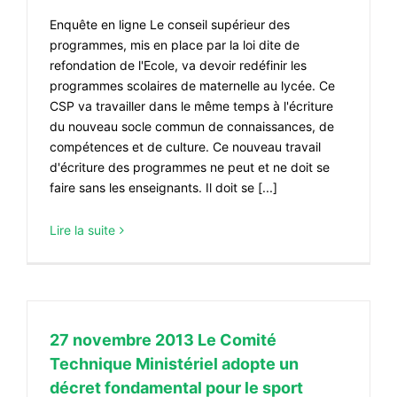
CONTACT
Enquête en ligne Le conseil supérieur des
#ACTIONS
programmes, mis en place par la loi dite de
refondation de l'Ecole, va devoir redéfinir les
#VOS ÉLUES
programmes scolaires de maternelle au lycée. Ce
CSP va travailler dans le même temps à l'écriture
#FORMATION
du nouveau socle commun de connaissances, de
#COMMUNIQUÉS
compétences et de culture. Ce nouveau travail
d'écriture des programmes ne peut et ne doit se
#ÉLECTIONS
faire sans les enseignants. Il doit se [...]
#MÉDIAS
Lire la suite
#DÉBATS
#PRESSE
#ARCHIVES
27 novembre 2013 Le Comité
Technique Ministériel adopte un
décret fondamental pour le sport