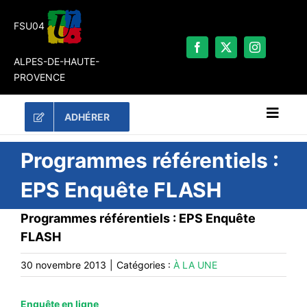
Passer
au
FSU04
contenu
ALPES-DE-HAUTE-
PROVENCE
ADHÉRER
Naviga
à
bascu
RECHERCHER:
Programmes référentiels :
EPS Enquête FLASH
LES UNES
Programmes référentiels : EPS Enquête
#ACTUALITÉS
FLASH
LA FSU 04
30 novembre 2013
|
Catégories :
À LA UNE
DOSSIERS
PUBLICATIONS
Enquête en ligne