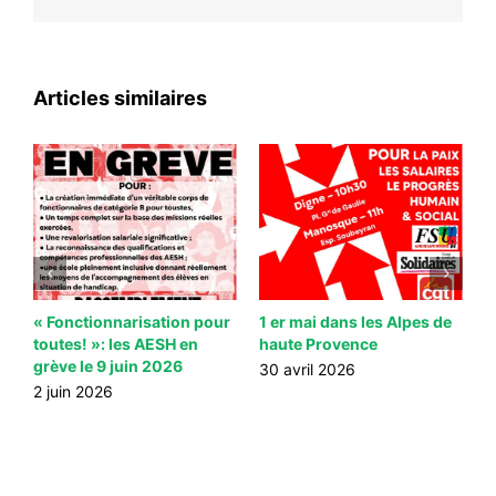
Articles similaires
 à
« Fonctionnarisation pour
1 er mai dans les Alpes de
S
toutes! »: les AESH en
haute Provence
F
grève le 9 juin 2026
A
30 avril 2026
2 juin 2026
2