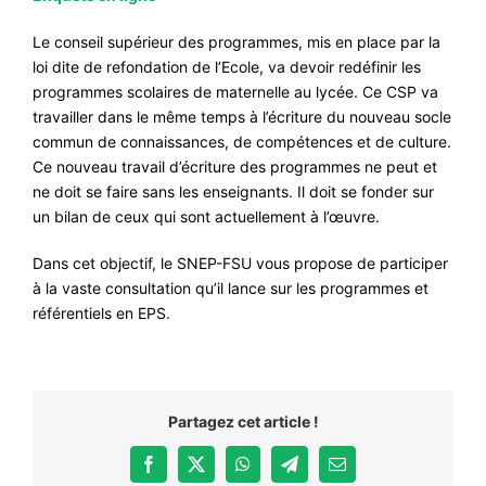
CONTACT
Le conseil supérieur des programmes, mis en place par la
#ACTIONS
loi dite de refondation de l’Ecole, va devoir redéfinir les
programmes scolaires de maternelle au lycée. Ce CSP va
#VOS ÉLUES
travailler dans le même temps à l’écriture du nouveau socle
#FORMATION
commun de connaissances, de compétences et de culture.
Ce nouveau travail d’écriture des programmes ne peut et
#COMMUNIQUÉS
ne doit se faire sans les enseignants. Il doit se fonder sur
#ÉLECTIONS
un bilan de ceux qui sont actuellement à l’œuvre.
#MÉDIAS
Dans cet objectif, le SNEP-FSU vous propose de participer
à la vaste consultation qu’il lance sur les programmes et
#DÉBATS
référentiels en EPS.
#PRESSE
#ARCHIVES
Partagez cet article !
Facebook
X
WhatsApp
Telegram
Email