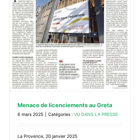
CONTACT
#ACTIONS
#VOS ÉLUES
#FORMATION
#COMMUNIQUÉS
#ÉLECTIONS
#MÉDIAS
#DÉBATS
#PRESSE
Menace de licenciements au Greta
#ARCHIVES
6 mars 2025
|
Catégories :
VU DANS LA PRESSE
La Provence, 20 janvier 2025