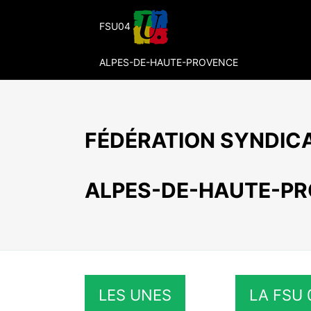
Passer
au
FSU04
contenu
ALPES-DE-HAUTE-PROVENCE
FÉDÉRATION SYNDICA
ALPES-DE-HAUTE-P
LES UNES
LA FSU 