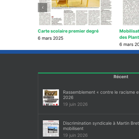
ents au Greta
Carte scolaire premier degré
Mobilisat
des Plan
6 mars 2025
6 mars 2
Récent
Rassemblement « contre le racisme et 
2026
19 juin 2026
Discrimination syndicale à Martin Bre
mobilisent
19 juin 2026