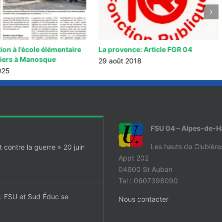
ion à l’école élémentaire
La provence: Article FGR 04
tiers à Manosque
29 août 2018
025
FSU 04 – Alpes-de-
Les hauts de Clubière
contre la guerre » 20 juin
Appt 202
04600 St Auban
Tel : 0607398090
t: FSU et Sud Éduc se
Nous contacter