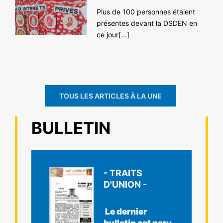
Plus de 100 personnes étaient
présentes devant la DSDEN en
ce jour[...]
TOUS LES ARTICLES À LA UNE
BULLETIN
- TRAITS
D'UNION -
Le dernier
bulletin est paru