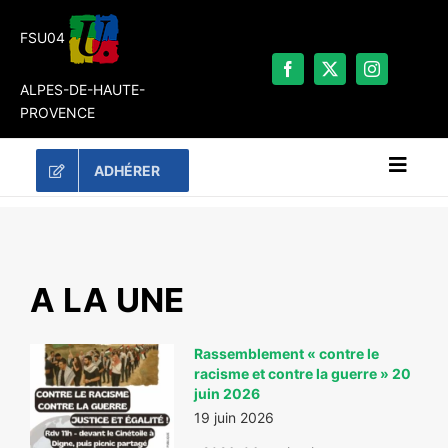
Passer
au
FSU04
contenu
ALPES-DE-HAUTE-
PROVENCE
ADHÉRER
Naviga
à
bascu
RECHERCHER:
LES UNES
A LA UNE
#ACTUALITÉS
Rassemblement « contre le
LA FSU 04
racisme et contre la guerre » 20
DOSSIERS
juin 2026
19 juin 2026
PUBLICATIONS