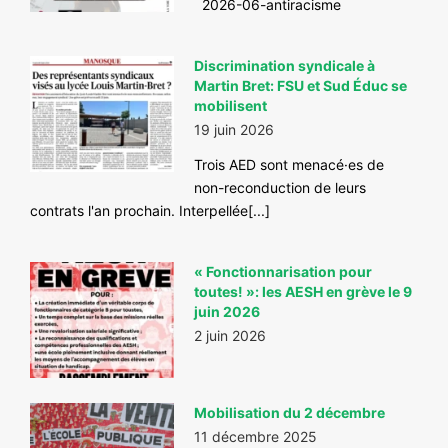
2026-06-antiracisme
CONTACT
#ACTIONS
Discrimination syndicale à
Martin Bret: FSU et Sud Éduc se
#VOS ÉLUES
mobilisent
#FORMATION
19 juin 2026
#COMMUNIQUÉS
Trois AED sont menacé·es de
non-reconduction de leurs
#ÉLECTIONS
contrats l'an prochain. Interpellée[...]
#MÉDIAS
#DÉBATS
« Fonctionnarisation pour
toutes! »: les AESH en grève le 9
#PRESSE
juin 2026
2 juin 2026
#ARCHIVES
Mobilisation du 2 décembre
11 décembre 2025