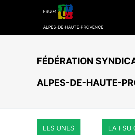
Passer
au
FSU04
contenu
ALPES-DE-HAUTE-PROVENCE
FÉDÉRATION SYNDICA
ALPES-DE-HAUTE-P
LES UNES
LA FSU 