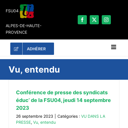
Passer
au
FSU04
contenu
ALPES-DE-HAUTE-
PROVENCE
ADHÉRER
Naviga
à
bascu
RECHERCHER:
Vu, entendu
LES UNES
#ACTUALITÉS
Conférence de presse des syndicats
éduc’ de la FSU04, jeudi 14 septembre
LA FSU 04
2023
DOSSIERS
26 septembre 2023
|
Catégories :
VU DANS LA
PUBLICATIONS
PRESSE
,
Vu, entendu