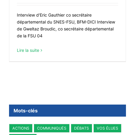
CONTACT
Interview d'Eric Gauthier co secrétaire
#ACTIONS
départemental du SNES-FSU, BFM-DICI Interview
#VOS ÉLUES
de Gweltaz Broudic, co secrétaire départemental
de la FSU 04
#FORMATION
#COMMUNIQUÉS
Lire la suite
#ÉLECTIONS
#MÉDIAS
#DÉBATS
#PRESSE
#ARCHIVES
Mots-clés
ACTIONS
COMMUNIQUÉS
DÉBATS
VOS ÉLUES