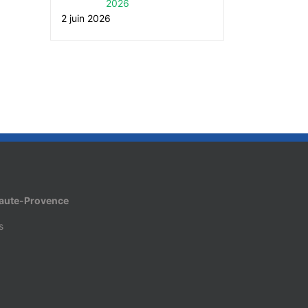
2026
2 juin 2026
Stage Femmes Fonctionnaires à
Rassemblement « contre 
Château-Arnoux le 5 juin 2026
racisme et contre la guer
juin 2026
22 avril 2026
19 juin 2026
Haute-Provence
s