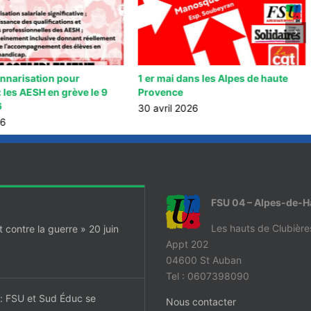
onnarisation pour
1 er mai dans les Alpes de haute
: les AESH en grève le 9
Provence
6
30 avril 2026
26
FSU 04 – Alpes-de-
Les hauts de Clubière
contre la guerre » 20 juin
Appt 202
04600 St Auban
Tel : 0607398090
t: FSU et Sud Éduc se
Nous contacter