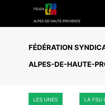
Passer
au
FSU04
contenu
ALPES-DE-HAUTE-PROVENCE
FÉDÉRATION SYNDICA
ALPES-DE-HAUTE-P
LES UNES
LA FSU 