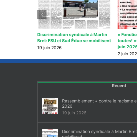
ntre le
Discrimination syndicale à Martin
« Foncti
 guerre » 20
Bret: FSU et Sud Éduc se mobilisent
toutes! »
juin 202
19 juin 2026
2 juin 20
Récent
Rassemblement « contre le racisme et 
2026
19 juin 2026
Discrimination syndicale à Martin Bre
mobilisent