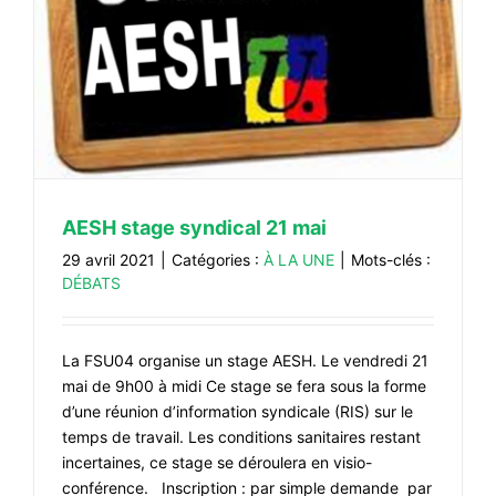
CONTACT
#ACTIONS
#VOS ÉLUES
#FORMATION
#COMMUNIQUÉS
#ÉLECTIONS
AESH stage syndical 21 mai
#MÉDIAS
29 avril 2021
|
Catégories :
À LA UNE
|
Mots-clés :
DÉBATS
#DÉBATS
#PRESSE
La FSU04 organise un stage AESH. Le vendredi 21
#ARCHIVES
mai de 9h00 à midi Ce stage se fera sous la forme
d’une réunion d’information syndicale (RIS) sur le
temps de travail. Les conditions sanitaires restant
incertaines, ce stage se déroulera en visio-
conférence. Inscription : par simple demande par