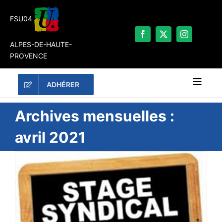
Passer
au
FSU04
contenu
ALPES-DE-HAUTE-
PROVENCE
ADHÉRER
Naviga
à
bascu
RECHERCHER:
Archives mensuelles :
avril 2021
LES UNES
#ACTUALITÉS
LA FSU 04
DOSSIERS
PUBLICATIONS