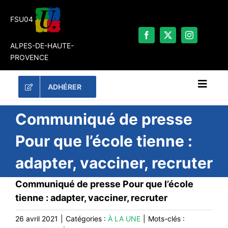
Passer
au
FSU04
contenu
ALPES-DE-HAUTE-
PROVENCE
ADHÉRER
Naviga
à
bascu
RECHERCHER:
Communiqué de presse
Pour que l’école tienne :
LES UNES
adapter, vacciner, recruter
#ACTUALITÉS
LA FSU 04
Communiqué de presse Pour que l’école
tienne : adapter, vacciner, recruter
DOSSIERS
PUBLICATIONS
26 avril 2021
|
Catégories :
À LA UNE
|
Mots-clés :