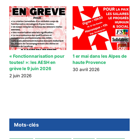
 à
« Fonctionnarisation pour
1 er mai dans les Alpes de
S
toutes! »: les AESH en
haute Provence
F
grève le 9 juin 2026
A
30 avril 2026
2 juin 2026
2
Mots-clés