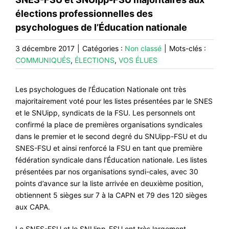
CONTACT
élections professionnelles des
#ACTIONS
psychologues de l’Éducation nationale
#VOS ÉLUES
3 décembre 2017
|
Catégories :
Non classé
|
Mots-clés :
COMMUNIQUÉS
,
ÉLECTIONS
,
VOS ÉLUES
#FORMATION
#COMMUNIQUÉS
Les psychologues de l’Éducation Nationale ont très
#ÉLECTIONS
majoritairement voté pour les listes présentées par le SNES
et le SNUipp, syndicats de la FSU. Les personnels ont
#MÉDIAS
confirmé la place de premières organisations syndicales
#DÉBATS
dans le premier et le second degré du SNUipp-FSU et du
SNES-FSU et ainsi renforcé la FSU en tant que première
#PRESSE
fédération syndicale dans l’Éducation nationale. Les listes
présentées par nos organisations syndi-cales, avec 30
#ARCHIVES
points d’avance sur la liste arrivée en deuxième position,
obtiennent 5 sièges sur 7 à la CAPN et 79 des 120 sièges
aux CAPA.
Le SNES-FSU et le SNUipp-FSU ont très largement