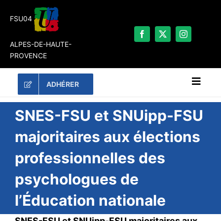
Passer
au
FSU04
contenu
ALPES-DE-HAUTE-
PROVENCE
ADHÉRER
Naviga
à
bascu
RECHERCHER:
SNES-FSU et SNUipp-FSU
majoritaires aux élections
LES UNES
professionnelles des
#ACTUALITÉS
psychologues de
LA FSU 04
DOSSIERS
l’Éducation nationale
PUBLICATIONS
SNES-FSU et SNUipp-FSU majoritaires aux