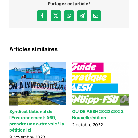
Partagez cet article !
Facebook
X
WhatsApp
Telegram
Email
Articles similaires
Syndicat National de
GUIDE AESH 2022/2023
G
l’Environnement: A69,
Nouvelle édition !
j
prendre une autre voie ! la
m
2 octobre 2022
pétition ici
!
9 novembre 2023
5