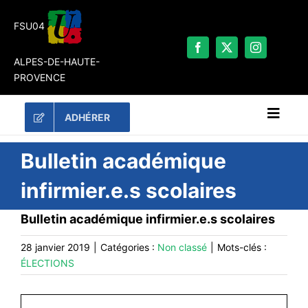
Passer
au
FSU04
contenu
ALPES-DE-HAUTE-
PROVENCE
ADHÉRER
Naviga
à
bascu
RECHERCHER:
Bulletin académique
infirmier.e.s scolaires
LES UNES
Bulletin académique infirmier.e.s scolaires
#ACTUALITÉS
LA FSU 04
28 janvier 2019
|
Catégories :
Non classé
|
Mots-clés :
ÉLECTIONS
DOSSIERS
PUBLICATIONS