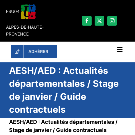
Passer
au
FSU04
contenu
ALPES-DE-HAUTE-
PROVENCE
ADHÉRER
Naviga
à
bascu
RECHERCHER:
AESH/AED : Actualités
départementales / Stage
LES UNES
de janvier / Guide
#ACTUALITÉS
contractuels
LA FSU 04
DOSSIERS
AESH/AED : Actualités départementales /
PUBLICATIONS
Stage de janvier / Guide contractuels