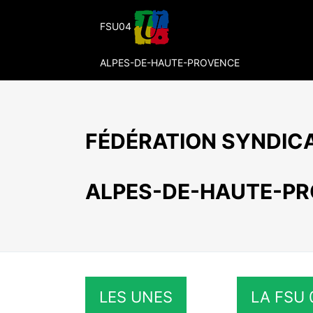
Passer
au
FSU04
contenu
ALPES-DE-HAUTE-PROVENCE
FÉDÉRATION SYNDICA
ALPES-DE-HAUTE-P
LES UNES
LA FSU 