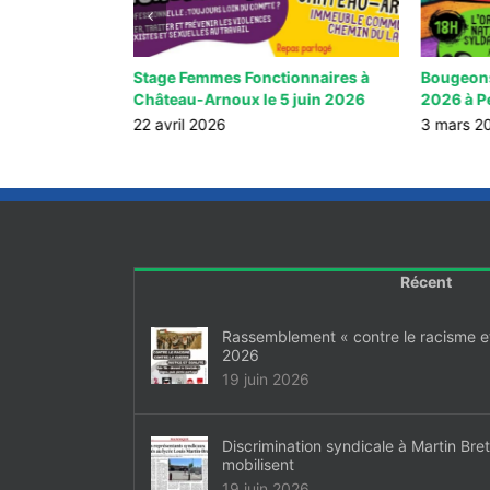
pes de haute
Stage Femmes Fonctionnaires à
Bougeons
Château-Arnoux le 5 juin 2026
2026 à P
22 avril 2026
3 mars 2
Récent
Rassemblement « contre le racisme et 
2026
19 juin 2026
Discrimination syndicale à Martin Bre
mobilisent
19 juin 2026