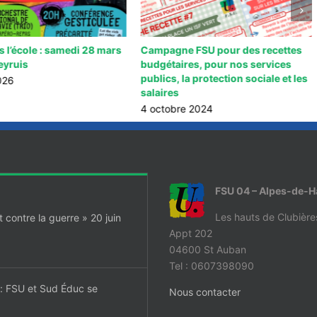
 l’école : samedi 28 mars
Campagne FSU pour des recettes
eyruis
budgétaires, pour nos services
publics, la protection sociale et les
026
salaires
4 octobre 2024
FSU 04 – Alpes-de-
Les hauts de Clubière
contre la guerre » 20 juin
Appt 202
04600 St Auban
Tel : 0607398090
t: FSU et Sud Éduc se
Nous contacter