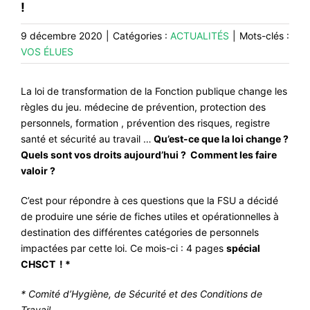
!
CONTACT
#ACTIONS
9 décembre 2020
|
Catégories :
ACTUALITÉS
|
Mots-clés :
VOS ÉLUES
#VOS ÉLUES
#FORMATION
La loi de transformation de la Fonction publique change les
règles du jeu. médecine de prévention, protection des
#COMMUNIQUÉS
personnels, formation , prévention des risques, registre
#ÉLECTIONS
santé et sécurité au travail …
Qu’est-ce que la loi change ?
Quels sont vos droits aujourd’hui ? Comment les faire
#MÉDIAS
valoir ?
#DÉBATS
C’est pour répondre à ces questions que la FSU a décidé
#PRESSE
de produire une série de fiches utiles et opérationnelles à
destination des différentes catégories de personnels
#ARCHIVES
impactées par cette loi. Ce mois-ci : 4 pages
spécial
CHSCT ! *
* Comité d’Hygiène, de Sécurité et des Conditions de
Travail