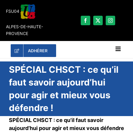
Passer
au
FSU04
contenu
ALPES-DE-HAUTE-
PROVENCE
ADHÉRER
Naviga
à
bascu
RECHERCHER:
SPÉCIAL CHSCT : ce qu’il
faut savoir aujourd’hui
LES UNES
pour agir et mieux vous
#ACTUALITÉS
défendre !
LA FSU 04
DOSSIERS
SPÉCIAL CHSCT : ce qu’il faut savoir
PUBLICATIONS
aujourd’hui pour agir et mieux vous défendre