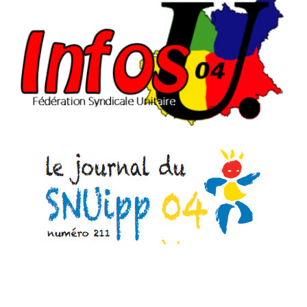
CONTACT
#ACTIONS
#VOS ÉLUES
#FORMATION
#COMMUNIQUÉS
#ÉLECTIONS
#MÉDIAS
#DÉBATS
#PRESSE
#ARCHIVES