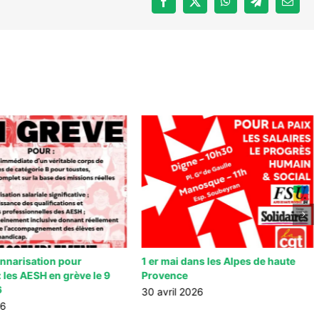
Facebook
X
WhatsApp
Telegram
Email
onnarisation pour
1 er mai dans les Alpes de haute
: les AESH en grève le 9
Provence
6
30 avril 2026
26