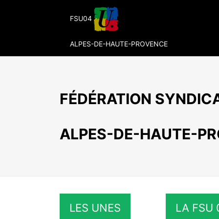
Passer
au
FSU04
contenu
ALPES-DE-HAUTE-PROVENCE
FÉDÉRATION SYNDICA
ALPES-DE-HAUTE-P
LES UNES
LA FSU 