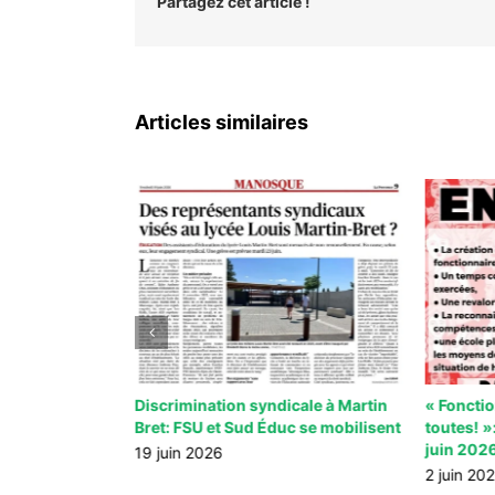
Partagez cet article !
Articles similaires
ntre le
Discrimination syndicale à Martin
« Foncti
 guerre » 20
Bret: FSU et Sud Éduc se mobilisent
toutes! »
juin 202
19 juin 2026
2 juin 20