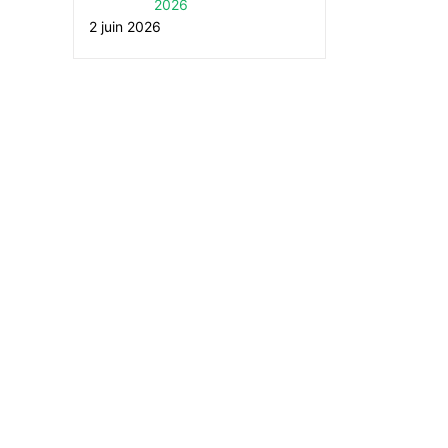
2026
2 juin 2026
Stage Femmes Fonctionnaires à
Rassemblement « contre 
Château-Arnoux le 5 juin 2026
racisme et contre la guer
juin 2026
22 avril 2026
19 juin 2026