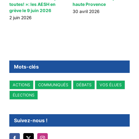
toutes! »: les AESH en
haute Provence
F
grève le 9 juin 2026
A
30 avril 2026
2 juin 2026
2
Mots-clés
ACTIONS
COMMUNIQUÉS
DÉBATS
VOS ÉLUES
ÉLECTIONS
Suivez-nous !