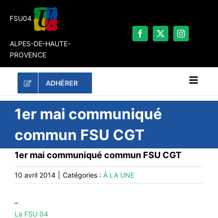
Passer
au
FSU04
contenu
ALPES-DE-HAUTE-
PROVENCE
ADHÉRER
Naviga
à
bascu
RECHERCHER:
1er mai communiqué
commun FSU CGT
LES UNES
1er mai communiqué commun FSU CGT
#ACTUALITÉS
LA FSU 04
10 avril 2014
|
Catégories :
À LA UNE
DOSSIERS
–
PUBLICATIONS
La FSU 04