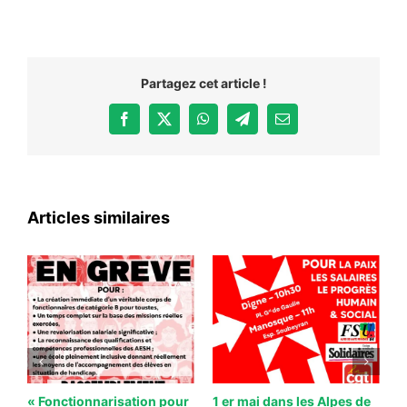
CONTACT
#ACTIONS
#VOS ÉLUES
Partagez cet article !
#FORMATION
Facebook
X
WhatsApp
Telegram
Email
#COMMUNIQUÉS
#ÉLECTIONS
#MÉDIAS
Articles similaires
#DÉBATS
#PRESSE
#ARCHIVES
 à
« Fonctionnarisation pour
1 er mai dans les Alpes de
S